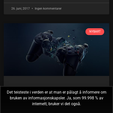
26. juni, 2017
Ingen kommentarer
NYBART
Hva driver dere med, Sony? (#1)
Det teisteste i verden er at man er pålagt å informere om
bruken av informasjonskapsler. Ja, som 99.998 % av
Er ganske interessant å se hva som utfolder seg mellom
internett, bruker vi det også.
konsollene og cross-play for tiden. Microsoft har åpnet for
å la spillere av Minecraft spille