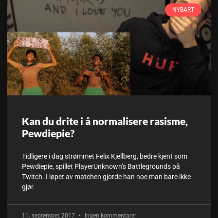
NYBART
Kan du drite i å normalisere rasisme,
Pewdiepie?
Tidligere i dag strømmet Felix Kjellberg, bedre kjent som
Pewdiepie, spillet PlayerUnknown’s Battlegrounds på
Twitch. I løpet av matchen gjorde han noe man bare ikke
gjør.
11. september, 2017
Ingen kommentarer