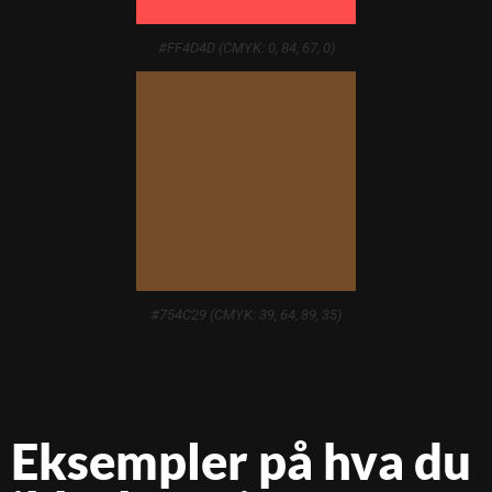
#FF4D4D (CMYK: 0, 84, 67, 0)
#754C29 (CMYK: 39, 64, 89, 35)
Eksempler på hva du