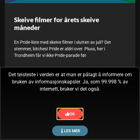
Skeive filmer for årets skeive
måneder
En Pride-liste med skeive filmer i slutten av juli? Det
stemmer, bitches! Pride er aldri over. Pluss, her i
Trondheim får vi ikke Pride-parade før
Det teisteste i verden er at man er pålagt å informere om
28. juli, 2024
Ingen kommentarer
bruken av informasjonskapsler. Ja, som 99.998 % av
internett, bruker vi det også.
OK
LES MER