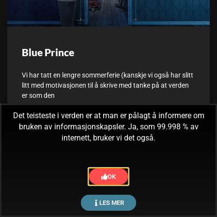
Blue Prince
Vi har tatt en lengre sommerferie (kanskje vi også har slitt
litt med motivasjonen til å skrive med tanke på at verden
er som den
Det teisteste i verden er at man er pålagt å informere om
30. september, 2025
Ingen kommentarer
bruken av informasjonskapsler. Ja, som 99.998 % av
internett, bruker vi det også.
OK
LES MER