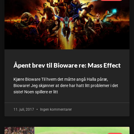
Åpent brev til Bioware re: Mass Effect
Kjære Bioware Til hvem det måtte angå Halla påræ,
Bioware! Jeg skjønner at dere har hatt litt problemer i det
siste! Noen spillere er litt
11. juli, 2017
Ingen kommentarer