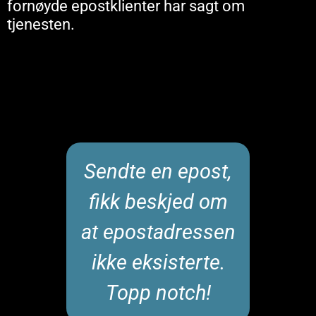
fornøyde epostklienter har sagt om
tjenesten.
l
Sendte en epost,
F
fikk beskjed om
m
at epostadressen
.
ikke eksisterte.
Topp notch!