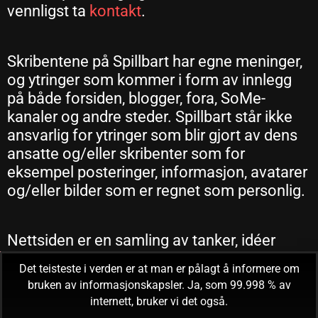
vennligst ta
kontakt
.
Skribentene på Spillbart har egne meninger,
og ytringer som kommer i form av innlegg
på både forsiden, blogger, fora, SoMe-
kanaler og andre steder. Spillbart står ikke
ansvarlig for ytringer som blir gjort av dens
ansatte og/eller skribenter som for
eksempel posteringer, informasjon, avatarer
og/eller bilder som er regnet som personlig.
Nettsiden er en samling av tanker, idéer
og/eller, ytringer gjort av mange individer.
Det teisteste i verden er at man er pålagt å informere om
Spillbart frasier seg ethvert ansvar for
bruken av informasjonskapsler. Ja, som 99.998 % av
ytringene som vil forekomme på denne
internett, bruker vi det også.
nettsiden gjort av skribetene. Spillbart er kun