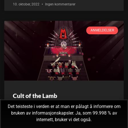
10. oktober, 2022
Ingen kommentarer
ANMELDELSER
Cult of the Lamb
Det teisteste i verden er at man er pålagt å informere om
Velkommen til Simpekulten! Jeg er din kultleder, Lamme-
bruken av informasjonskapsler. Ja, som 99.998 % av
Laila, her er din tildelte soveplass, innfinn deg ved statuen
internett, bruker vi det også.
av meg om fem minutter for en 16-timers