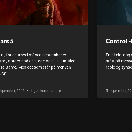
ars 5
Control -
i ai, for en travel måned september er!
En himla lang 
trol, Borderlands 3, Code Vein OG Untitled
stått på menyen
se Game. Men det som står på menyen
rable og synse l
urat
september, 2019
Ingen kommentarer
5. september, 2