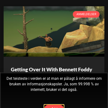
ANMELDELSER
Getting Over It With Bennett Foddy
Det teisteste i verden er at man er pålagt å informere om
Denne anmeldelsen ble først publisert på Gamereactor.no
bruken av informasjonskapsler. Ja, som 99.998 % av
i januar 2018. En del av dere vet kanskje allerede om spillet
internett, bruker vi det også.
Getting Over It With Bennett Foddy.
3. mai, 2019
Ingen kommentarer