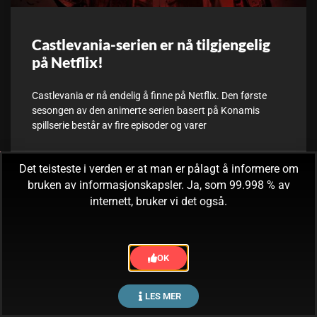
Castlevania-serien er nå tilgjengelig
på Netflix!
Castlevania er nå endelig å finne på Netflix. Den første
sesongen av den animerte serien basert på Konamis
spillserie består av fire episoder og varer
Det teisteste i verden er at man er pålagt å informere om
8. juli, 2017
Ingen kommentarer
bruken av informasjonskapsler. Ja, som 99.998 % av
internett, bruker vi det også.
OK
LES MER