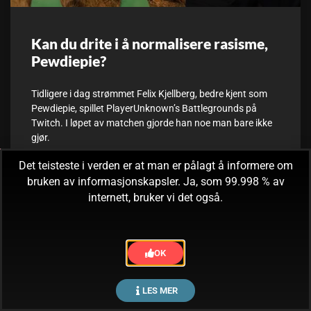
Kan du drite i å normalisere rasisme,
Pewdiepie?
Tidligere i dag strømmet Felix Kjellberg, bedre kjent som
Pewdiepie, spillet PlayerUnknown’s Battlegrounds på
Twitch. I løpet av matchen gjorde han noe man bare ikke
gjør.
Det teisteste i verden er at man er pålagt å informere om
11. september, 2017
Ingen kommentarer
bruken av informasjonskapsler. Ja, som 99.998 % av
internett, bruker vi det også.
OK
LES MER