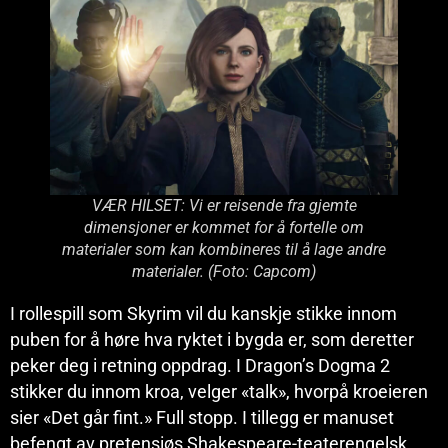
VÆR HILSET: Vi er reisende fra gjemte
dimensjoner er kommet for å fortelle om
materialer som kan kombineres til å lage andre
materialer. (Foto: Capcom)
I rollespill som Skyrim vil du kanskje stikke innom
puben for å høre hva ryktet i bygda er, som deretter
peker deg i retning oppdrag. I Dragon’s Dogma 2
stikker du innom kroa, velger «talk», hvorpå kroeieren
sier «Det går fint.» Full stopp. I tillegg er manuset
befengt av pretensiøs Shakespeare-teaterengelsk.