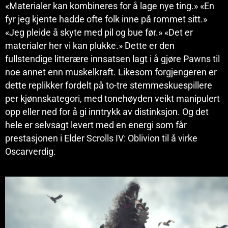
«Materialer kan kombineres for å lage nye ting.» «En
fyr jeg kjente hadde ofte folk inne på rommet sitt.»
«Jeg pleide å skyte med pil og bue før.» «Det er
materialer her vi kan plukke.» Dette er den
fullstendige litterære innsatsen lagt i å gjøre Pawns til
noe annet enn muskelkraft. Likesom forgjengeren er
dette replikker fordelt på to-tre stemmeskuespillere
per kjønnskategori, med tonehøyden veikt manipulert
opp eller ned for å gi inntrykk av distinksjon. Og det
hele er selvsagt levert med en energi som får
prestasjonen i Elder Scrolls IV: Oblivion til å virke
Oscarverdig.