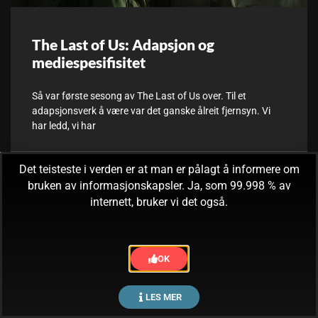
The Last of Us: Adapsjon og
mediespesifisitet
Så var første sesong av The Last of Us over. Til et
adapsjonsverk å være var det ganske ålreit fjernsyn. Vi
har ledd, vi har
Det teisteste i verden er at man er pålagt å informere om
15. mars, 2023
Ingen kommentarer
bruken av informasjonskapsler. Ja, som 99.998 % av
internett, bruker vi det også.
OK
LES MER