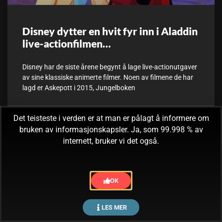
Disney dytter en hvit fyr inn i Aladdin
live-actionfilmen…
Disney har de siste årene begynt å lage live-actionutgaver
av sine klassiske animerte filmer. Noen av filmene de har
lagd er Askepott i 2015, Jungelboken
Det teisteste i verden er at man er pålagt å informere om
6. september, 2017
Ingen kommentarer
bruken av informasjonskapsler. Ja, som 99.998 % av
internett, bruker vi det også.
OK
LES MER