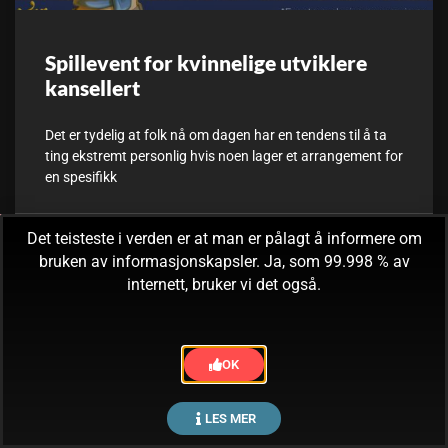
Spillevent for kvinnelige utviklere
kansellert
Det er tydelig at folk nå om dagen har en tendens til å ta
ting ekstremt personlig hvis noen lager et arrangement for
en spesifikk
Det teisteste i verden er at man er pålagt å informere om
30. juni, 2017
Ingen kommentarer
bruken av informasjonskapsler. Ja, som 99.998 % av
internett, bruker vi det også.
OK
LES MER