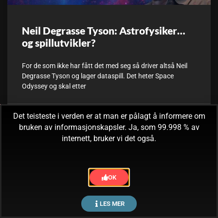
Neil Degrasse Tyson: Astrofysiker…
og spillutvikler?
For de som ikke har fått det med seg så driver altså Neil
Degrasse Tyson og lager dataspill. Det heter Space
Odyssey og skal etter
Det teisteste i verden er at man er pålagt å informere om
27. juli, 2017
Ingen kommentarer
bruken av informasjonskapsler. Ja, som 99.998 % av
internett, bruker vi det også.
OK
LES MER