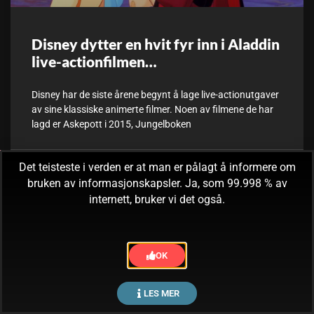
Disney dytter en hvit fyr inn i Aladdin
live-actionfilmen…
Disney har de siste årene begynt å lage live-actionutgaver
av sine klassiske animerte filmer. Noen av filmene de har
lagd er Askepott i 2015, Jungelboken
Det teisteste i verden er at man er pålagt å informere om
6. september, 2017
Ingen kommentarer
bruken av informasjonskapsler. Ja, som 99.998 % av
internett, bruker vi det også.
OK
LES MER