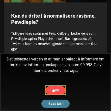
Kan du drite i å normalisere rasisme,
Pewdiepie?
Tidligere i dag strømmet Felix Kjellberg, bedre kjent som
Pewdiepie, spillet PlayerUnknown’s Battlegrounds på
Twitch. I løpet av matchen gjorde han noe man bare ikke
gjør.
Det teisteste i verden er at man er pålagt å informere om
11. september, 2017
Ingen kommentarer
bruken av informasjonskapsler. Ja, som 99.998 % av
internett, bruker vi det også.
OK
LES MER