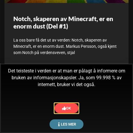
Notch, skaperen av Minecraft, er en
enorm dust (Del #1)
La oss bare få det ut av verden: Notch, skaperen av
Minecraft, er en enorm dust. Markus Persson, også kjent
som Notch på verdensveven, stjal
Det teisteste i verden er at man er pålagt å informere om
30. juni, 2017
Ingen kommentarer
bruken av informasjonskapsler. Ja, som 99.998 % av
internett, bruker vi det også.
OK
LES MER