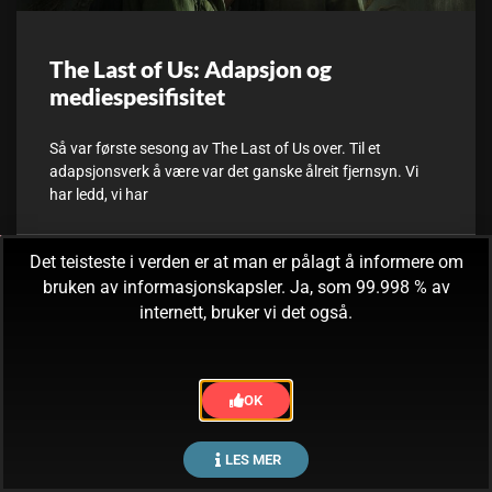
The Last of Us: Adapsjon og
mediespesifisitet
Så var første sesong av The Last of Us over. Til et
adapsjonsverk å være var det ganske ålreit fjernsyn. Vi
har ledd, vi har
Det teisteste i verden er at man er pålagt å informere om
15. mars, 2023
Ingen kommentarer
bruken av informasjonskapsler. Ja, som 99.998 % av
internett, bruker vi det også.
OK
LES MER