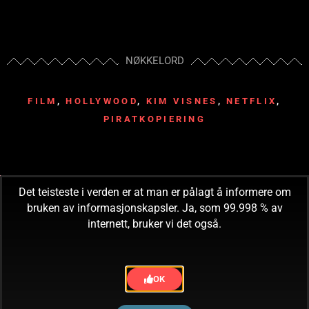
NØKKELORD
FILM
,
HOLLYWOOD
,
KIM VISNES
,
NETFLIX
,
PIRATKOPIERING
Det teisteste i verden er at man er pålagt å informere om
bruken av informasjonskapsler. Ja, som 99.998 % av
internett, bruker vi det også.
READ! CONSUME! OBEY!
Tilbake til forsiden
OK
©2026 Innholdet på Spillbart er beskyttet etter lov om opphavsrett til åndsverk.