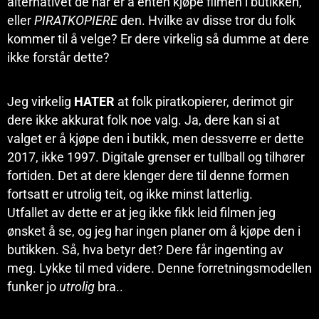
alternativet de har er å enten kjøpe filmen i butikken,
eller
PIRATKOPIERE
den. Hvilke av disse tror du folk
kommer til å velge? Er dere virkelig så dumme at dere
ikke forstår dette?
Jeg virkelig
HATER
at folk piratkopierer, derimot gir
dere ikke akkurat folk noe valg. Ja, dere kan si at
valget er å kjøpe den i butikk, men dessverre er dette
2017, ikke 1997. Digitale grenser er tullball og tilhører
fortiden. Det at dere klenger dere til denne formen
fortsatt er utrolig teit, og ikke minst latterlig.
Utfallet av dette er at jeg ikke fikk leid filmen jeg
ønsket å se, og jeg har ingen planer om å kjøpe den i
butikken. Så, hva betyr det? Dere får ingenting av
meg. Lykke til med videre. Denne forretningsmodellen
funker jo
utrolig
bra..