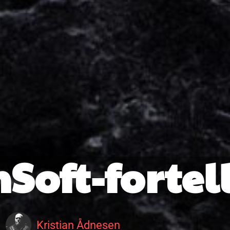
Soft-fortel
Kristian Ådnesen