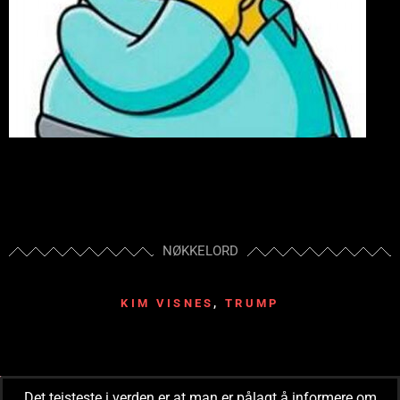
NØKKELORD
KIM VISNES
,
TRUMP
Det teisteste i verden er at man er pålagt å informere om