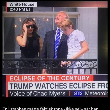
En i stabben måtte faktisk rope «Ikke se!» når han