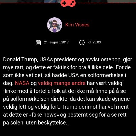
Kim Visnes
21. august, 2017
Kl.
23:03
Donald Trump, USAs president og avvist ostepop, gjør
mye rart, og dette er faktisk for bra å ikke dele. For de
som ikke vet det, så hadde USA en solformørkelse i
dag.
NASA
og
veldig
mange
andre
har vært veldig
flinke med å fortelle folk at de ikke må finne på å se
på solformørkelsen direkte, da det kan skade øynene
veldig lett og veldig fort. Trump derimot har vel ment
at dette er «fake news» og bestemt seg for å se rett
på solen, uten beskyttelse..