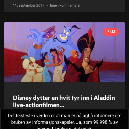
11. september, 2017
Ingen kommentarer
FILM
Disney dytter en hvit fyr inn i Aladdin
live-actionfilmen…
Det teisteste i verden er at man er pålagt å informere om
Disney har de siste årene begynt å lage live-actionutgaver
bruken av informasjonskapsler. Ja, som 99.998 % av
av sine klassiske animerte filmer. Noen av filmene de har
internett, bruker vi det også.