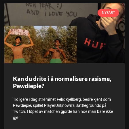
NYBART
Kan du drite i å normalisere rasisme,
Pewdiepie?
Tidligere i dag strømmet Felix Kjellberg, bedre kjent som
Pewdiepie, spillet PlayerUnknown’s Battlegrounds på
Twitch. I løpet av matchen gjorde han noe man bare ikke
gjør.