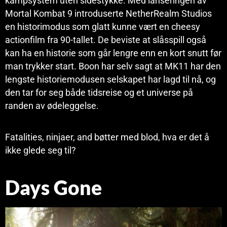
kampsystem uten sidestykke. Med lanseringen av
Mortal Kombat 9 introduserte NetherRealm Studios
en historimodus som glatt kunne vært en cheesy
actionfilm fra 90-tallet. De beviste at slåsspill også
kan ha en historie som går lengre enn en kort snutt før
man trykker start. Boon har selv sagt at MK11 har den
lengste historiemodusen selskapet har lagd til nå, og
den tar for seg både tidsreise og et universe på
randen av ødeleggelse.
Fatalities, ninjaer, and bøtter med blod, hva er det å
ikke glede seg til?
Days Gone