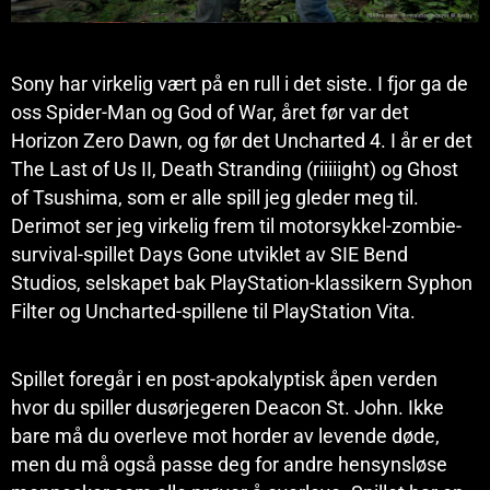
Sony har virkelig vært på en rull i det siste. I fjor ga de
oss Spider-Man og God of War, året før var det
Horizon Zero Dawn, og før det Uncharted 4. I år er det
The Last of Us II, Death Stranding (riiiiight) og Ghost
of Tsushima, som er alle spill jeg gleder meg til.
Derimot ser jeg virkelig frem til motorsykkel-zombie-
survival-spillet Days Gone utviklet av SIE Bend
Studios, selskapet bak PlayStation-klassikern Syphon
Filter og Uncharted-spillene til PlayStation Vita.
Spillet foregår i en post-apokalyptisk åpen verden
hvor du spiller dusørjegeren Deacon St. John. Ikke
bare må du overleve mot horder av levende døde,
men du må også passe deg for andre hensynsløse