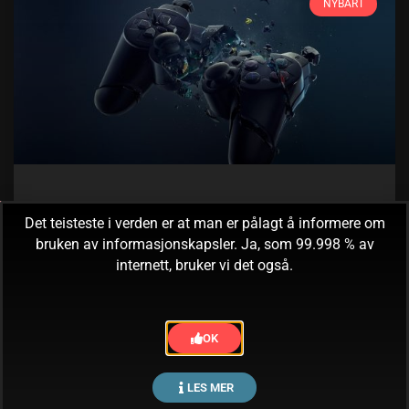
NYBART
Hva driver dere med, Sony? (#1)
Det teisteste i verden er at man er pålagt å informere om
bruken av informasjonskapsler. Ja, som 99.998 % av
Er ganske interessant å se hva som utfolder seg mellom
internett, bruker vi det også.
konsollene og cross-play for tiden. Microsoft har åpnet for
å la spillere av Minecraft spille
OK
26. juni, 2017
Ingen kommentarer
LES MER