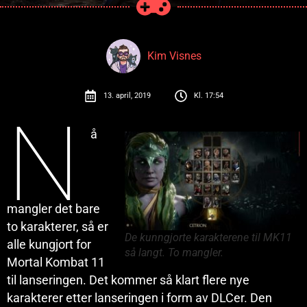
Kim Visnes
13. april, 2019
Kl.
17:54
N
å
mangler det bare
to karakterer, så er
De kunngjorte karakterene til MK11
alle kungjort for
så langt. To mangler.
Mortal Kombat 11
til lanseringen. Det kommer så klart flere nye
karakterer etter lanseringen i form av DLCer. Den