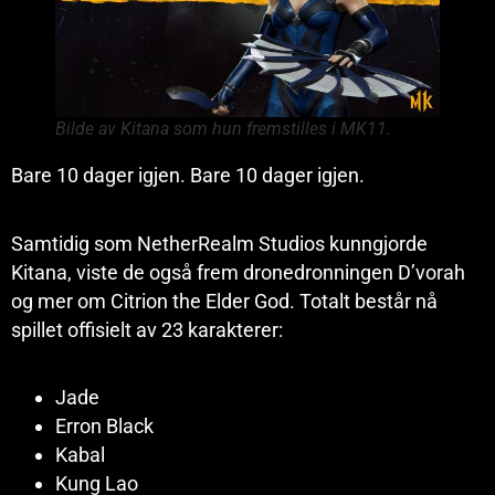
Bilde av Kitana som hun fremstilles i MK11.
Bare 10 dager igjen. Bare 10 dager igjen.
Samtidig som NetherRealm Studios kunngjorde
Kitana, viste de også frem dronedronningen D’vorah
og mer om Citrion the Elder God. Totalt består nå
spillet offisielt av 23 karakterer:
Jade
Erron Black
Kabal
Kung Lao