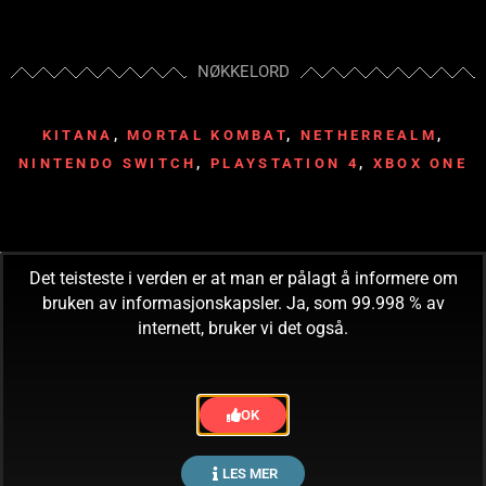
NØKKELORD
KITANA
,
MORTAL KOMBAT
,
NETHERREALM
,
NINTENDO SWITCH
,
PLAYSTATION 4
,
XBOX ONE
Det teisteste i verden er at man er pålagt å informere om
bruken av informasjonskapsler. Ja, som 99.998 % av
internett, bruker vi det også.
READ! CONSUME! OBEY!
Tilbake til forsiden
OK
©2026 Innholdet på Spillbart er beskyttet etter lov om opphavsrett til åndsverk.
LES MER