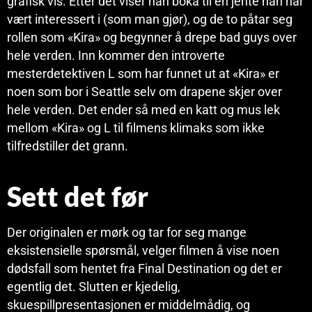
grafisk vis. Etter det viser han boka til en jente han har
vært interessert i (som man gjør), og de to påtar seg
rollen som «Kira» og begynner å drepe bad guys over
hele verden. Inn kommer den introverte
mesterdetektiven L som har funnet ut at «Kira» er
noen som bor i Seattle selv om drapene skjer over
hele verden. Det ender så med en katt og mus lek
mellom «Kira» og L til filmens klimaks som ikke
tilfredstiller det grann.
Sett det før
Der originalen er mørk og tar for seg mange
eksistensielle spørsmål, velger filmen å vise noen
dødsfall som hentet fra Final Destination og det er
egentlig det. Slutten er kjedelig,
skuespillpresentasjonen er middelmådig, og