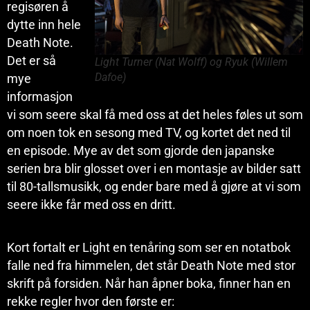
regisøren å
dytte inn hele
Death Note.
Det er så
Light Turner (Nat Wolff) og Ryuk (Willem
Dafoe)
mye
informasjon
vi som seere skal få med oss at det heles føles ut som
om noen tok en sesong med TV, og kortet det ned til
en episode. Mye av det som gjorde den japanske
serien bra blir glosset over i en montasje av bilder satt
til 80-tallsmusikk, og ender bare med å gjøre at vi som
seere ikke får med oss en dritt.
Kort fortalt er Light en tenåring som ser en notatbok
falle ned fra himmelen, det står Death Note med stor
skrift på forsiden. Når han åpner boka, finner han en
rekke regler hvor den første er: