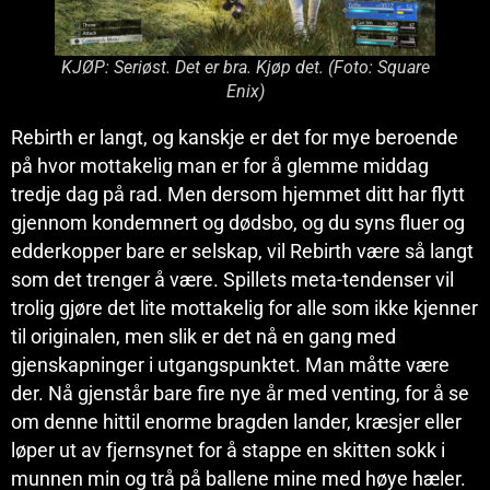
KJØP: Seriøst. Det er bra. Kjøp det. (Foto: Square
Enix)
Rebirth er langt, og kanskje er det for mye beroende
på hvor mottakelig man er for å glemme middag
tredje dag på rad. Men dersom hjemmet ditt har flytt
gjennom kondemnert og dødsbo, og du syns fluer og
edderkopper bare er selskap, vil Rebirth være så langt
som det trenger å være. Spillets meta-tendenser vil
trolig gjøre det lite mottakelig for alle som ikke kjenner
til originalen, men slik er det nå en gang med
gjenskapninger i utgangspunktet. Man måtte være
der. Nå gjenstår bare fire nye år med venting, for å se
om denne hittil enorme bragden lander, kræsjer eller
løper ut av fjernsynet for å stappe en skitten sokk i
munnen min og trå på ballene mine med høye hæler.