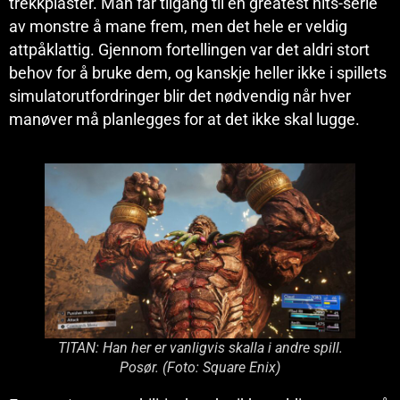
trekkplaster. Man får tilgang til en greatest hits-serie
av monstre å mane frem, men det hele er veldig
attpåklattig. Gjennom fortellingen var det aldri stort
behov for å bruke dem, og kanskje heller ikke i spillets
simulatorutfordringer blir det nødvendig når hver
manøver må planlegges for at det ikke skal lugge.
TITAN: Han her er vanligvis skalla i andre spill.
Posør. (Foto: Square Enix)