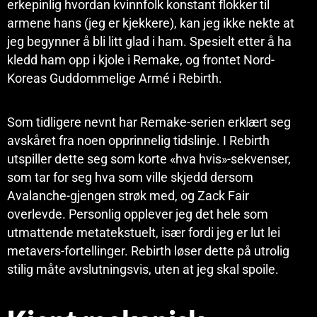
erkepinlig hvordan kvinnfolk konstant flokker til
armene hans (jeg er kjekkere), kan jeg ikke nekte at
jeg begynner å bli litt glad i ham. Spesielt etter å ha
kledd ham opp i kjole i Remake, og frontet Nord-
Koreas Guddommelige Armé i Rebirth.
Som tidligere nevnt har Remake-serien erklært seg
avskåret fra noen opprinnelig tidslinje. I Rebirth
utspiller dette seg som korte «hva hvis»-sekvenser,
som tar for seg hva som ville skjedd dersom
Avalanche-gjengen strøk med, og Zack Fair
overlevde. Personlig opplever jeg det hele som
utmattende metatekstuelt, især fordi jeg er lut lei
metavers-fortellinger. Rebirth løser dette på utrolig
stilig måte avslutningsvis, uten at jeg skal spoile.