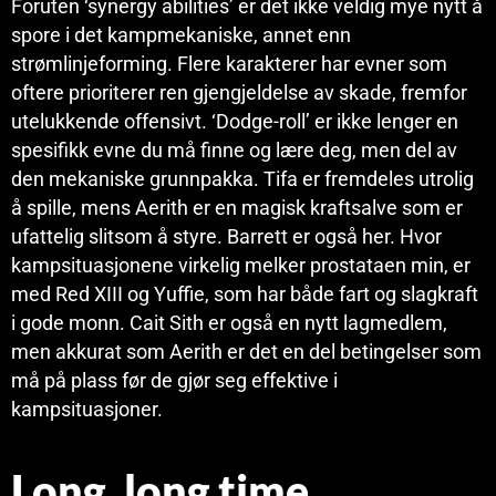
Foruten ‘synergy abilities’ er det ikke veldig mye nytt å
spore i det kampmekaniske, annet enn
strømlinjeforming. Flere karakterer har evner som
oftere prioriterer ren gjengjeldelse av skade, fremfor
utelukkende offensivt. ‘Dodge-roll’ er ikke lenger en
spesifikk evne du må finne og lære deg, men del av
den mekaniske grunnpakka. Tifa er fremdeles utrolig
å spille, mens Aerith er en magisk kraftsalve som er
ufattelig slitsom å styre. Barrett er også her. Hvor
kampsituasjonene virkelig melker prostataen min, er
med Red XIII og Yuffie, som har både fart og slagkraft
i gode monn. Cait Sith er også en nytt lagmedlem,
men akkurat som Aerith er det en del betingelser som
må på plass før de gjør seg effektive i
kampsituasjoner.
Long, long time.