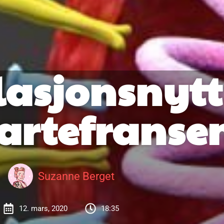
lasjonsnytt
artefranse
Suzanne Berget
12. mars, 2020
18:35