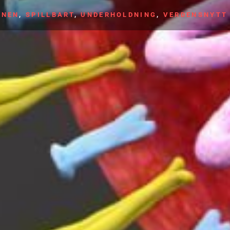
ONEN
,
SPILLBART
,
UNDERHOLDNING
,
VERDENSNYTT