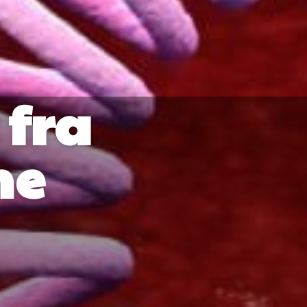
 fra
ne