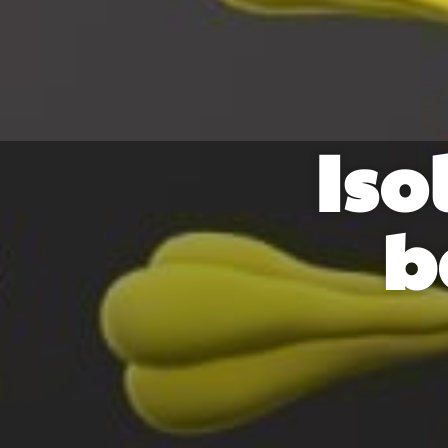
Iso
b