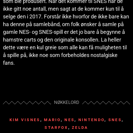
som ble produsert. Når det kommer til SNES har de
ikke gitt noe antall, men sagt at de kommer kun til å
selge den i 2017. Forstår ikke hvorfor de ikke bare kan
ha denne på samlebånd, om folk ønsker å samle på
gamle NES- og SNES-spill er det jo bare å begynne å
hamstre carts og den originale konsollen. La heller
dette være en kul greie som alle kan få muligheten til
å spille på, ikke noe som forbeholdes nostalgiske
fans.
NØKKELORD
KIM VISNES
,
MARIO
,
NES
,
NINTENDO
,
SNES
,
STARFOX
,
ZELDA