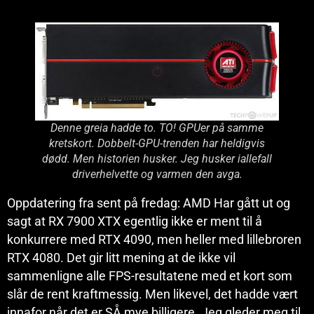
Denne greia hadde to. TO! GPUer på samme
kretskort. Dobbelt-GPU-trenden har heldigvis
dødd. Men historien husker. Jeg husker iallefall
driverhelvette og varmen den avga.
Oppdatering fra sent på fredag: AMD Har gått ut og
sagt at RX 7900 XTX egentlig ikke er ment til å
konkurrere med RTX 4090, men heller med lillebroren
RTX 4080. Det gir litt mening at de ikke vil
sammenligne alle FPS-resultatene med et kort som
slår de rent kraftmessig. Men likevel, det hadde vært
innafor når det er SÅ mye billigere. Jeg gleder meg til