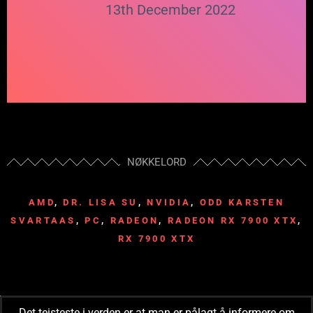
13th December 2022
NØKKELORD
AMD
,
DR. LISA SU
,
NVIDIA
,
ODD KARSTEN
SVARTAAS
,
PC
,
RADEON
,
RADEON RX 7900 XTX
,
RX 7900 XTX
Det teisteste i verden er at man er pålagt å informere om