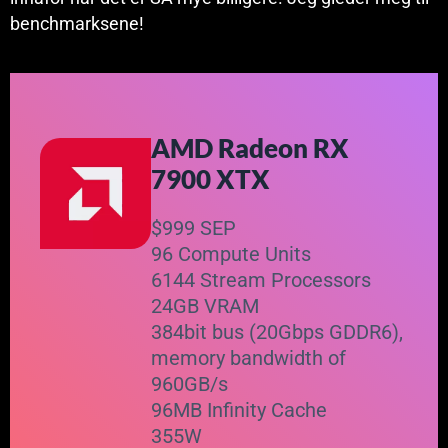
benchmarksene!
AMD Radeon RX
7900 XTX
$999 SEP
96 Compute Units
6144 Stream Processors
24GB VRAM
384bit bus (20Gbps GDDR6),
memory bandwidth of
960GB/s
96MB Infinity Cache
355W