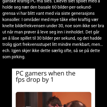
ganske kraftig PC må sies. Likevel slet spillet med å
holde seg nær den basale 60 bilder-per-sekund-
grensa vi har blitt vant med via siste generasjons
konsoller. I områder med mye tåke eller kraftig vær
knelte bildefrekvensen under 30, noe som ikke ser bra
ut når man prøver å leve seg inn i innholdet. Det går
an å låse spillet til 30 bilder per sekund, og det hadde
trolig gjort frekvensstupet litt mindre merkbart, men…
ech. Igjen skjer ikke dette særlig ofte, så se på dette
som pirking.