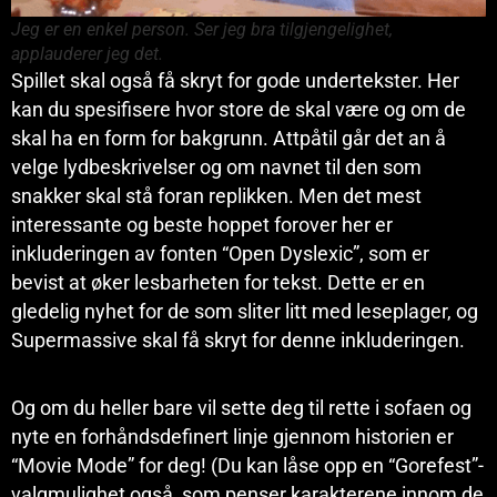
Jeg er en enkel person. Ser jeg bra tilgjengelighet,
applauderer jeg det.
Spillet skal også få skryt for gode undertekster. Her
kan du spesifisere hvor store de skal være og om de
skal ha en form for bakgrunn. Attpåtil går det an å
velge lydbeskrivelser og om navnet til den som
snakker skal stå foran replikken. Men det mest
interessante og beste hoppet forover her er
inkluderingen av fonten “Open Dyslexic”, som er
bevist at øker lesbarheten for tekst. Dette er en
gledelig nyhet for de som sliter litt med leseplager, og
Supermassive skal få skryt for denne inkluderingen.
Og om du heller bare vil sette deg til rette i sofaen og
nyte en forhåndsdefinert linje gjennom historien er
“Movie Mode” for deg! (Du kan låse opp en “Gorefest”-
valgmulighet også, som penser karakterene innom de