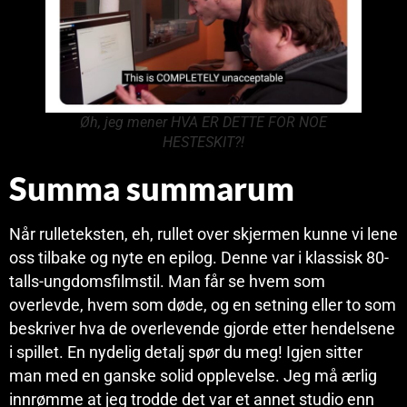
Øh, jeg mener HVA ER DETTE FOR NOE
HESTESKIT?!
Summa summarum
Når rulleteksten, eh, rullet over skjermen kunne vi lene
oss tilbake og nyte en epilog. Denne var i klassisk 80-
talls-ungdomsfilmstil. Man får se hvem som
overlevde, hvem som døde, og en setning eller to som
beskriver hva de overlevende gjorde etter hendelsene
i spillet. En nydelig detalj spør du meg! Igjen sitter
man med en ganske solid opplevelse. Jeg må ærlig
innrømme at jeg trodde det var et annet studio enn