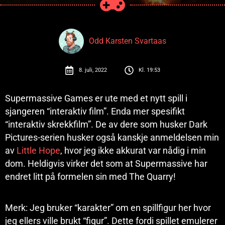
Odd Karsten Svartaas
8. juli, 2022
Kl.
19:53
Supermassive Games er ute med et nytt spill i
sjangeren “interaktiv film”. Enda mer spesifikt
“interaktiv skrekkfilm”. De av dere som husker Dark
Pictures-serien husker også kanskje anmeldelsen min
av
Little Hope
, hvor jeg ikke akkurat var nådig i min
dom. Heldigvis virker det som at Supermassive har
endret litt på formelen sin med The Quarry!
Merk: Jeg bruker “karakter” om en spillfigur her hvor
jeg ellers ville brukt “figur”. Dette fordi spillet emulerer