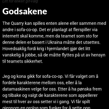
Litt for enkelt gif-valg
Godsakene
The Quarry kan spilles enten alene eller sammen med
andre i sofa-co-op. Det er planlagt at flerspiller via
internett skal komme, men da teamet som sto for
denne delen er basert i Ukraina måtte det utsettes.
Hovedsaklig fordi krig i hjemlandet gjør det litt
vanskelig å jobbe, så de måtte flyttes på ut av hensyn
til teamets sikkerhet.
Jeg og kona gikk for sofa-co-op. Vi får valget om å
fordele karakterene mellom oss, eller å la
datamaskinen velge for oss. Etter å ha pønska frem
og tilbake og valgt de karakterene som appellerer
mest til hver av oss setter vi i gang. Vi får spilt
gjennom en prolog som funker for å sette opp