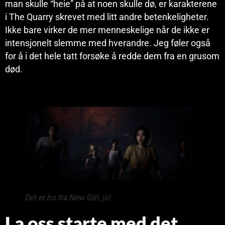
man skulle “heie” på at noen skulle dø, er karakterene
i The Quarry skrevet med litt andre betenkeligheter.
Ikke bare virker de mer menneskelige når de ikke er
intensjonelt slemme med hverandre. Jeg føler også
for å i det hele tatt forsøke å redde dem fra en grusom
død.
Det er ho fra New Girl, jo!
La oss starte med det