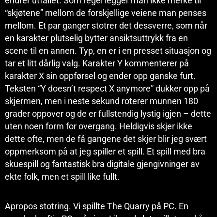
endrer utfallet. Som regel legger man ikke merke til
“skjøtene” mellom de forskjellige veiene man penses
mellom. Et par ganger stotrer det dessverre, som når
en karakter plutselig bytter ansiktsuttrykk fra en
scene til en annen. Typ, en er i en presset situasjon og
tar et litt dårlig valg. Karakter Y kommenterer på
karakter X sin oppførsel og ender opp ganske furt.
Teksten “Y doesn’t respect X anymore” dukker opp på
skjermen, men i neste sekund roterer munnen 180
grader oppover og de er fullstendig lystig igjen – dette
uten noen form for overgang. Heldigvis skjer ikke
dette ofte, men de få gangene det skjer blir jeg svært
oppmerksom på at jeg spiller et spill. Et spill med bra
skuespill og fantastisk bra digitale gjengivninger av
ekte folk, men et spill like fullt.
Apropos stotring. Vi spillte The Quarry på PC. En