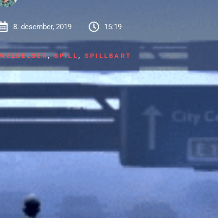
8. desember, 2019
15:19
MELDELSER
,
SPILL
,
SPILLBART