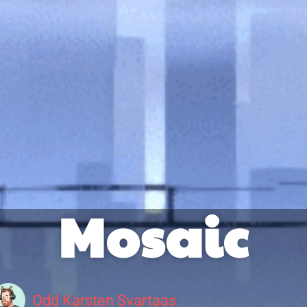
Mosaic
Odd Karsten Svartaas