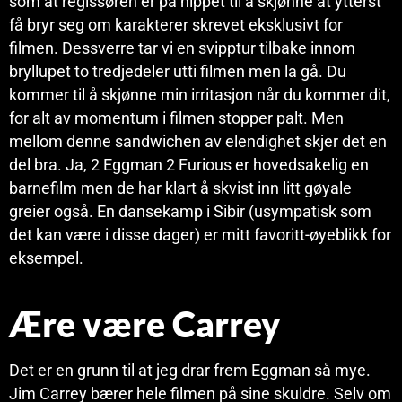
som at regissøren er på nippet til å skjønne at ytterst
få bryr seg om karakterer skrevet eksklusivt for
filmen. Dessverre tar vi en svipptur tilbake innom
bryllupet to tredjedeler utti filmen men la gå. Du
kommer til å skjønne min irritasjon når du kommer dit,
for alt av momentum i filmen stopper palt. Men
mellom denne sandwichen av elendighet skjer det en
del bra. Ja, 2 Eggman 2 Furious er hovedsakelig en
barnefilm men de har klart å skvist inn litt gøyale
greier også. En dansekamp i Sibir (usympatisk som
det kan være i disse dager) er mitt favoritt-øyeblikk for
eksempel.
Ære være Carrey
Det er en grunn til at jeg drar frem Eggman så mye.
Jim Carrey bærer hele filmen på sine skuldre. Selv om