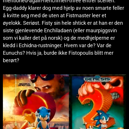
mentioned-again-henchmen-three entrer scenen.
Egg-daddy klarer dog med hjelp av noen smarte feller
å kvitte seg med de uten at Fistmaster leer et
øyelokk. Seriøst. Fisty sin hele shtick er at han er den
siste gjenlevende Enchiladaen (eller maurpiggsvin
som vi kaller det på norsk) og de medhjelperne er
kledd i Echidna-rustninger. Hvem var de? Var de
Eunuchs? Hvis ja, burde ikke Fistopoulis blitt mer
berørt?