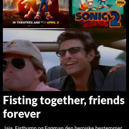
Fisting together, friends
forever
Jaja, Fistbump og Eggman den heroiske bestemmer