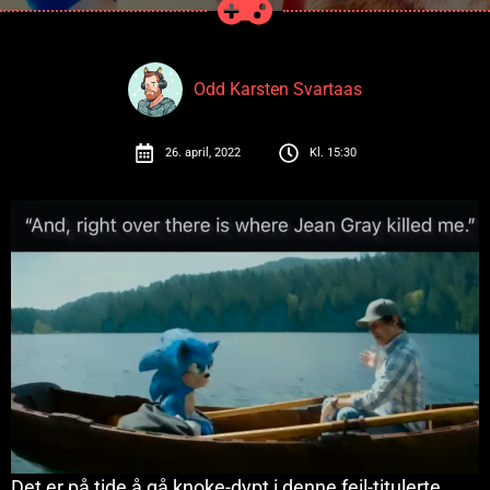
Odd Karsten Svartaas
26. april, 2022
Kl.
15:30
Det er på tide å gå knoke-dypt i denne feil-titulerte