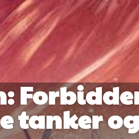
: Forbidde
ie tanker o