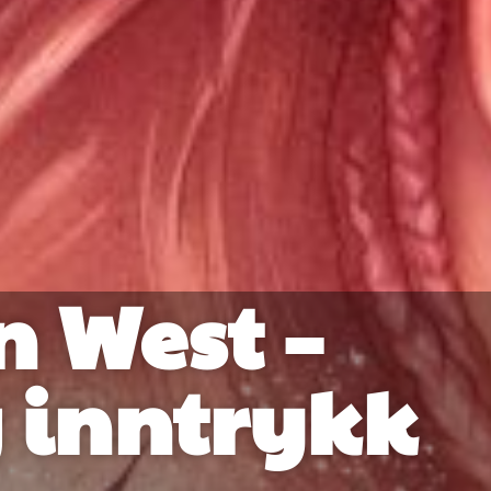
n West –
g inntrykk