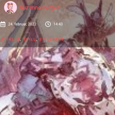
Suzanne Berget
24. februar, 2022
14:43
ARTIKLER
,
SPILL
,
SPILLBART