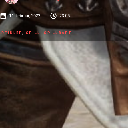
11. februar, 2022
23:05
ARTIKLER
,
SPILL
,
SPILLBART