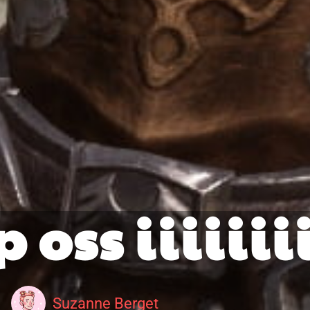
p oss iiiiiii
Suzanne Berget