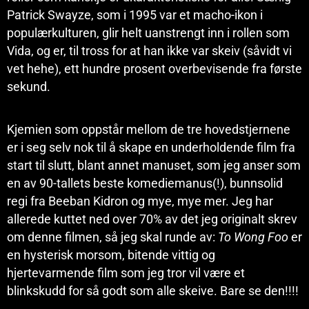
Patrick Swayze, som i 1995 var et macho-ikon i
populærkulturen, glir helt uanstrengt inn i rollen som
Vida, og er, til tross for at han ikke var skeiv (såvidt vi
vet hehe), ett hundre prosent overbevisende fra første
sekund.
Kjemien som oppstår mellom de tre hovedstjernene
er i seg selv nok til å skape en underholdende film fra
start til slutt, blant annet manuset, som jeg anser som
en av 90-tallets beste komediemanus(!), bunnsolid
regi fra Beeban Kidron og mye, mye mer. Jeg har
allerede kuttet ned over 70% av det jeg originalt skrev
om denne filmen, så jeg skal runde av:
To Wong Foo
er
en hysterisk morsom, bitende vittig og
hjertevarmende film som jeg tror vil være et
blinkskudd for så godt som alle skeive. Bare se den!!!!