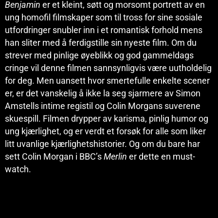
Benjamin
er et kleint, søtt og morsomt portrett av en
ung homofil filmskaper som til tross for sine sosiale
utfordringer snubler inn i et romantisk forhold mens
han sliter med å ferdigstille sin nyeste film. Om du
strever med pinlige øyeblikk og god gammeldags
cringe vil denne filmen sannsynligvis være uutholdelig
for deg. Men uansett hvor smertefulle enkelte scener
er, er det vanskelig å ikke la seg sjarmere av Simon
Amstells intime registil og Colin Morgans suverene
skuespill. Filmen drypper av karisma, pinlig humor og
ung kjærlighet, og er verdt et forsøk for alle som liker
litt uvanlige kjærlighetshistorier. Og om du bare har
sett Colin Morgan i BBC’s
Merlin
er dette en must-
watch.