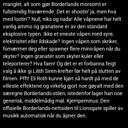
mangler, alt som gjør Borderlands morsomt er
fullstendig fraværende. Det er shootin’ ja, men hva
med lootin’? Null, niks og nada! Alle våpnene har helt
vanlig ammo og granatene er av den standard
eksplosive typen. Ikke et eneste våpen med syre,
elektrisitet eller ildskade? Ingen våpen som skriker,
fornærmer deg eller spawner flere minivåpen når du
skyter? Ingen granater som skyter kuler eller
teleporterer? Hva faen! Og det er et forbanna feigt
valg å ikke gi Lilith Siren-krefter før helt på slutten av
filmen. Pfft! Eli Roth kunne kjørt så hardt på med de
villeste effektene og virkelig gjort noe gøyalt med den
særegne Borderlands-stilen, istedenfor lager han noe
generisk, middelmådig møl. Kjempeminus: Den
offisielle Borderlands-nettsiden til Lionsgate spiller av
musikk automatisk når du åpner den.