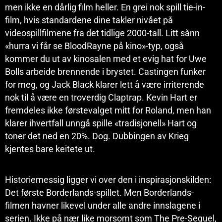
men ikke en dårlig film heller. En grei nok spill tie-in-
film, hvis standardene dine takler nivået på
videospillfilmene fra det tidlige 2000-tall. Litt sånn
«hurra vi får se BloodRayne på kino»-typ, også
kommer du ut av kinosalen med et evig hat for Uwe
Bolls arbeide brennende i brystet. Castingen funker
for meg, og Jack Black klarer lett å være irriterende
nok til å være en troverdig Claptrap. Kevin Hart er
fremdeles ikke førstevalget mitt for Roland, men han
klarer ihvertfall unngå spille «tradisjonell» Hart og
toner det ned en 20%. Dog. Dubbingen av Krieg
kjentes bare keitete ut.
Historiemessig ligger vi over den i inspirasjonskilden:
Det første Borderlands-spillet. Men Borderlands-
filmen havner likevel under alle andre innslagene i
serien. Ikke på nær like morsomt som The Pre-Sequel,