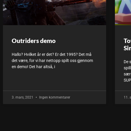
Outriders demo
To
Si
Hallo? Hvilket år er det? Er det 1995? Det må
det være, for vi har nettopp spilt oss gjennom
De 
en demo! Det har altså, i
spil
sær
SUP
3. mars, 2021
Ingen kommentarer
11. 