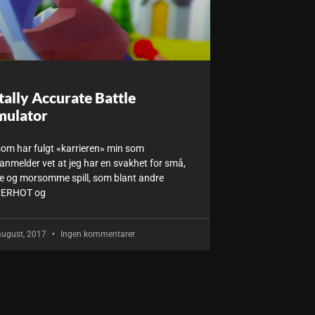
tally Accurate Battle
mulator
som har fulgt «karrieren» min som
lanmelder vet at jeg har en svakhet for små,
e og morsomme spill, som blant andre
ERHOT og
august, 2017
Ingen kommentarer