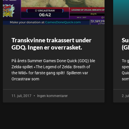
Transkvinne trakassert under
Su
GDQ. Ingen er overrasket.
(G
På årets Summer Games Done Quick (GDQ) ble
To g
Zelda-spillet «The Legend of Zelda: Breath of
spe
the Wild» for første gang spilt! Spilleren var
Qui
Orcastraw som
som
11. juli, 2017
Ingen kommentarer
2. j