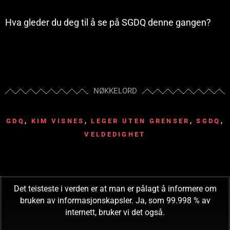
Hva gleder du deg til å se på SGDQ denne gangen?
NØKKELORD
GDQ
,
KIM VISNES
,
LEGER UTEN GRENSER
,
SGDQ
,
VELDEDIGHET
Det teisteste i verden er at man er pålagt å informere om
bruken av informasjonskapsler. Ja, som 99.998 % av
internett, bruker vi det også.
READ! CONSUME! OBEY!