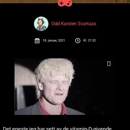
Odd Karsten Svartaas
18. januar, 2021
Kl.
21:32
Det eneste jeg har sett av de vitamin-D-givende