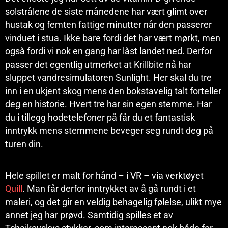
solstrålene de siste månedene har vært glimt over
hustak og femten fattige minutter når den passerer
vinduet i stua. Ikke bare fordi det har vært mørkt, men
også fordi vi nok en gang har låst landet ned. Derfor
passer det egentlig utmerket at Krillbite nå har
sluppet vandresimulatoren Sunlight. Her skal du tre
inn i en ukjent skog mens den bokstavelig talt forteller
deg en historie. Hvert tre har sin egen stemme. Har
du i tillegg hodetelefoner på får du et fantastisk
inntrykk mens stemmene beveger seg rundt deg på
turen din.
Hele spillet er malt for hånd – i VR – via verktøyet
Quill
. Man får derfor inntrykket av å gå rundt i et
maleri, og det gir en veldig behagelig følelse, ulikt mye
annet jeg har prøvd. Samtidig spilles et av