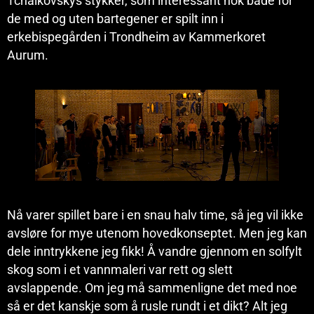
Tchaikovskys stykker, som interessant nok både for
de med og uten bartegener er spilt inn i
erkebispegården i Trondheim av Kammerkoret
Aurum.
Nå varer spillet bare i en snau halv time, så jeg vil ikke
avsløre for mye utenom hovedkonseptet. Men jeg kan
dele inntrykkene jeg fikk! Å vandre gjennom en solfylt
skog som i et vannmaleri var rett og slett
avslappende. Om jeg må sammenligne det med noe
så er det kanskje som å rusle rundt i et dikt? Alt jeg