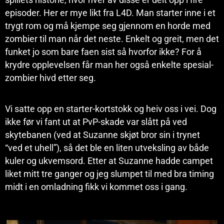
episoder. Her er mye likt fra L4D. Man starter inne i et
trygt rom og må kjempe seg gjennom en horde med
zombier til man når det neste. Enkelt og greit, men det
funket jo som bare faen sist så hvorfor ikke? For å
krydre opplevelsen får man her også enkelte spesial-
zombier hivd etter seg.
Vi satte opp en starter-kortstokk og heiv oss i vei. Dog
ikke før vi fant ut at PvP-skade var slått på ved
skytebanen (ved at Suzanne skjøt bror sin i trynet
“ved et uhell”), så det ble en liten utveksling av både
kuler og ukvemsord. Etter at Suzanne hadde campet
liket mitt tre ganger og jeg slumpet til med bra timing
midt i en omladning fikk vi kommet oss i gang.