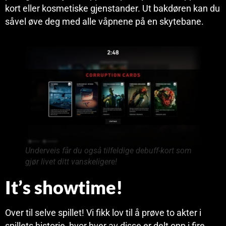
kort eller kosmetiske gjenstander. Ut bakdøren kan du
såvel øve deg med alle våpnene på en skytebane.
Underveis får du også tilfeldige debuff-kort som
gjør livet ditt vanskeligere!
It’s showtime!
Over til selve spillet! Vi fikk lov til å prøve to akter i
spillets historie, hvor hver av disse er delt opp i fire