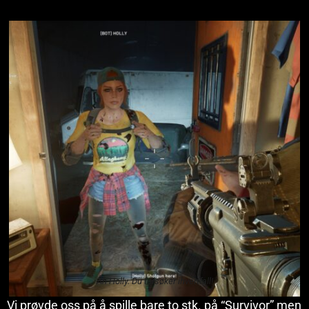
Åh Holly. Du forsøker ihvertfall!
Vi prøvde oss på å spille bare to stk. på “Survivor” men