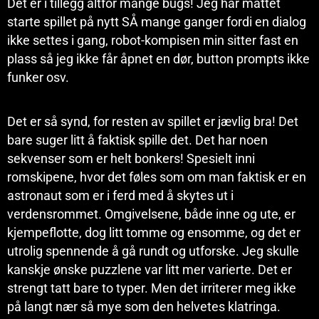
Det er i tillegg altfor mange bugs! Jeg har måttet
starte spillet på nytt SÅ mange ganger fordi en dialog
ikke settes i gang, robot-kompisen min sitter fast en
plass så jeg ikke får åpnet en dør, button prompts ikke
funker osv.
Det er så synd, for resten av spillet er jævlig bra! Det
bare suger litt å faktisk spille det. Det har noen
sekvenser som er helt bonkers! Spesielt inni
romskipene, hvor det føles som om man faktisk er en
astronaut som er i ferd med å skytes ut i
verdensrommet. Omgivelsene, både inne og ute, er
kjempeflotte, dog litt tomme og ensomme, og det er
utrolig spennende å gå rundt og utforske. Jeg skulle
kanskje ønske puzzlene var litt mer varierte. Det er
strengt tatt bare to typer. Men det irriterer meg ikke
på langt nær så mye som den helvetes klatringa.