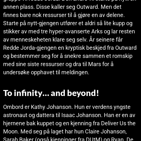
annen plass. Disse kaller seg Outward. Men det
finnes bare nok ressurser til å gjøre en av delene.
Starte på nytt-gjengen utfører et aldri så lite kupp og
stikker av med tre hyper-avanserte Arks og lar resten
av menneskeheten klare seg selv. År seinere får
Redde Jorda-gjengen en kryptisk beskjed fra Outward
og bestemmer seg for å snekre sammen et romskip
med sine siste ressurser og dra til Mars for å
undersøke opphavet til meldingen.
To infinity… and beyond!
Ombord er Kathy Johanson. Hun er verdens yngste
astronaut og dattera til Isaac Johanson. Han er en av
hjernene bak kuppet og en kjenning fra Deliver Us the
Moon. Med seg på laget har hun Claire Johanson,
Sarah Baker (også kjenninger fra DUtM) og Ryan. De