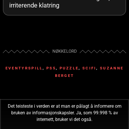
irriterende klatring
NØKKELORD
EVENTYRSPILL
,
PS5
,
PUZZLE
,
SCIFI
,
SUZANNE
BERGET
Det teisteste i verden er at man er pålagt å informere om
bruken av informasjonskapsler. Ja, som 99.998 % av
internett, bruker vi det også.
READ! CONSUME! OBEY!