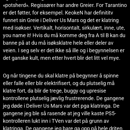
«potsherd». Regissører har andre Greier. For Tarantino
er det føtter, for eksempel. KeokeN har definititv
funnet sin Greie i Deliver Us Mars og det er klatring
med isøkser. Vertikalt, horisontalt, sirkulært, inne, ute,
you name it! Hvis du må komme deg fra A til B kan du
banne på at du må isøksklatre hele eller deler av
veien. I seg selv er det ikke så ille og i begynnelsen er
det ganske kult, men etter hvert blir det litt vel mye.
Og når tingene du skal klatre på begynner å spinne
eller falle eller blir elektrifisert, og du plutselig må
klatre fort, da blir de trege, buggy og upresise
kontrollene plutselig jævlig frustrerende. De gangene
jeg døde i Deliver Us Mars var det pga klatringa. De
gangene jeg ble så rasende at jeg ville kaste PS5-
kontrolleren lukt inn i TVen var det på grunn av
klatringa. De gangene jeg bare ga opp på hele driten