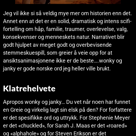
Jeg vil ikke si så veldig mye mer om historien enn det.
Annet enn at det er en solid, dramatisk og intens scifi-
fortelling om håp, familie, traumer, overlevelse, valg,
konsekvenser og menneskets natur. Narrativet blir
godt hjulpet av meget godt og overbevisende
stemmeskuespill, som greier å veie opp for at
ansiktsanimasjonene ikke er de beste….wonky og
janky er gode norske ord jeg heller ville brukt.
Klatrehelvete
Apropos wonky og janky… Du vet når noen har funnet
en Greie og virkelig lagt sin elsk på den? For forfattere
er det spesifikke ord og uttrykk. For Stephenie Meyer
er det «chuckled», for Sarah J. Maas er det «roared»
og «alphahole» og for Steven Erikson er det