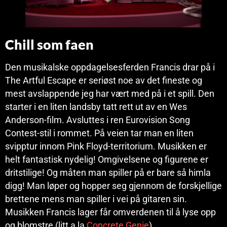
Chill som faen
Den musikalske oppdagelsesferden Francis drar på i
The Artful Escape er seriøst noe av det fineste og
mest avslappende jeg har vært med på i et spill. Den
starter i en liten landsby tatt rett ut av en Wes
Anderson-film. Avsluttes i ren Eurovision Song
Contest-stil i rommet. På veien tar man en liten
svipptur innom Pink Floyd-territorium. Musikken er
helt fantastisk nydelig! Omgivelsene og figurene er
dritstilige! Og måten man spiller på er bare så himla
digg! Man løper og hopper seg gjennom de forskjellige
brettene mens man spiller i vei på gitaren sin.
Musikken Francis lager får omverdenen til å lyse opp
og blomstre (litt a la
Concrete Genie
).