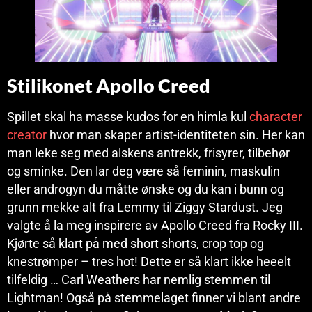
Stilikonet Apollo Creed
Spillet skal ha masse kudos for en himla kul
character
creator
hvor man skaper artist-identiteten sin. Her kan
man leke seg med alskens antrekk, frisyrer, tilbehør
og sminke. Den lar deg være så feminin, maskulin
eller androgyn du måtte ønske og du kan i bunn og
grunn mekke alt fra Lemmy til Ziggy Stardust. Jeg
valgte å la meg inspirere av Apollo Creed fra Rocky III.
Kjørte så klart på med short shorts, crop top og
knestrømper – tres hot! Dette er så klart ikke heeelt
tilfeldig … Carl Weathers har nemlig stemmen til
Lightman! Også på stemmelaget finner vi blant andre