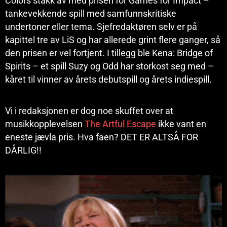
Colors stakk av med prisen for Games for Impact –
tankevekkende spill med samfunnskritiske
undertoner eller tema. Sjefredaktøren selv er på
kapittel tre av LiS og har allerede grint flere ganger, så
den prisen er vel fortjent. I tillegg ble Kena: Bridge of
Spirits – et spill Suzy og Odd har storkost seg med –
kåret til vinner av årets debutspill og årets indiespill.
Vi i redaksjonen er dog noe skuffet over at
musikkopplevelsen
The Artful Escape
ikke vant en
eneste jævla pris. Hva faen? DET ER ALTSÅ FOR
DÅRLIG!!