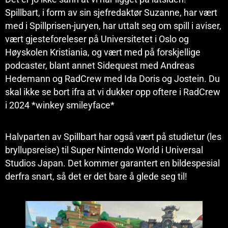
Spillbart, i form av sin sjefredaktør Suzanne, har vært
med i Spillprisen-juryen, har uttalt seg om spill i aviser,
vært gjesteforeleser på Universitetet i Oslo og
Høyskolen Kristiania, og vært med på forskjellige
podcaster, blant annet Sidequest med Andreas
Hedemann og RadCrew med Ida Doris og Jostein. Du
skal ikke se bort ifra at vi dukker opp oftere i RadCrew
i 2024 *winkey smileyface*
Halvparten av Spillbart har også vært på studietur (les
bryllupsreise) til Super Nintendo World i Universal
Studios Japan. Det kommer garantert en bildespesial
derfra snart, så det er det bare å glede seg til!