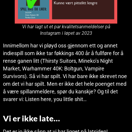
Vi har lagt ut et par kvalitetsanmeldelser på
Instagram i løpet av 2023
Innimellom har vi pløyd oss gjennom ett og annet
indiespill som ikke tar føkkings 400 år å fullføre for å
rense ganen litt (Thirsty Suitors, Mineko’s Night
Market, Warhammer 40K: Boltgun, Vampire
Survivors). Så vi har spilt. Vi har bare ikke skrevet noe
om det vi har spilt. Men er ikke det hele poenget med
å være spillanmeldere, spør du kanskje? Og til det
svarer vi: Listen here, you little shit…
Vi er ikke late…
Det er jo ikke sånn at vi har ligget på latsiden!